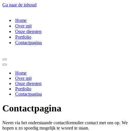
Ga naar de inhoud
Home
Over mij
Onze diensten
Portfolio
Contactpagina
Navigatie
Menu
Navigatie
Menu
Home
Over mij
Onze diensten
Portfolio
Contactpagina
Contactpagina
Neem via het onderstaande contactformulier contact met ons op. We
hopen u zo spoedig mogelijk te woord te staan.