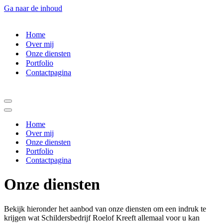
Ga naar de inhoud
Home
Over mij
Onze diensten
Portfolio
Contactpagina
Navigatie
Menu
Navigatie
Menu
Home
Over mij
Onze diensten
Portfolio
Contactpagina
Onze diensten
Bekijk hieronder het aanbod van onze diensten om een indruk te
krijgen wat Schildersbedrijf Roelof Kreeft allemaal voor u kan